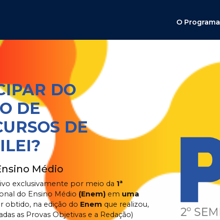
O Program
CIPAR DO
O DE
CURSOS DE
ILEI?
Ensino Médio
tivo exclusivamente por meio da
1ª
cional do Ensino Médio
(Enem)
em
uma
er obtido, na edição do
Enem
que realizou,
adas as Provas Objetivas e a Redação)