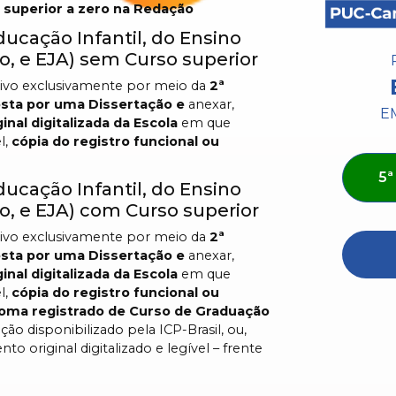
a superior a zero na Redação
ducação Infantil, do Ensino
, e EJA) sem Curso superior
tivo exclusivamente por meio da
2ª
osta por uma
Dissertação e
anexar,
E
inal digitalizada da Escola
em que
l,
cópia do registro funcional ou
5ª
ducação Infantil, do Ensino
, e EJA) com Curso superior
tivo exclusivamente por meio da
2ª
osta por uma
Dissertação e
anexar,
inal digitalizada da Escola
em que
l,
cópia do registro funcional ou
loma registrado de Curso de Graduação
ção disponibilizado pela ICP-Brasil, ou,
 original digitalizado e legível – frente