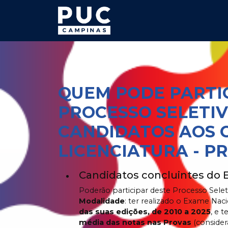
QUEM PODE PARTI
PROCESSO SELETIV
CANDIDATOS AOS 
LICENCIATURA - PR
Candidatos concluintes do 
Poderão participar deste Processo Sele
Modalidade
: ter realizado o Exame Na
das suas edições, de 2010 a 2025
,
e t
média das notas nas Provas
(consider