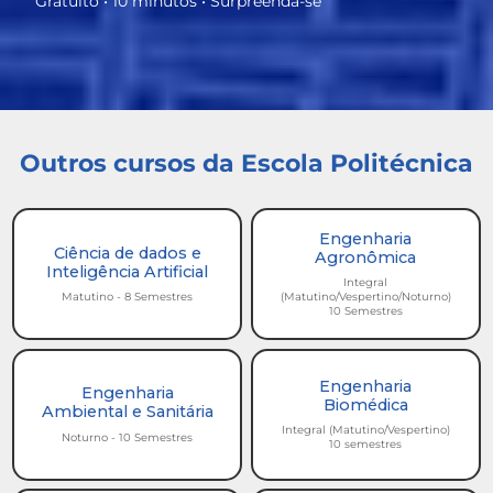
Gratuito • 10 minutos • Surpreenda-se
Outros cursos da Escola Politécnica
Engenharia
Ciência de dados e
Agronômica
Inteligência Artificial
Integral
Matutino - 8 Semestres
(Matutino/Vespertino/Noturno)
10 Semestres
Engenharia
Engenharia
Biomédica
Ambiental e Sanitária
Integral (Matutino/Vespertino)
Noturno - 10 Semestres
10 semestres