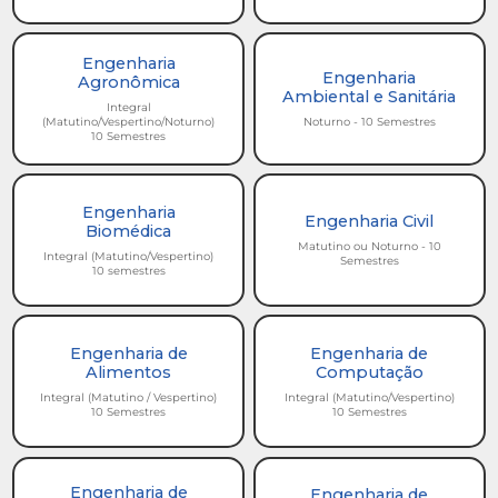
Engenharia
Engenharia
Agronômica
Ambiental e Sanitária
Integral
(Matutino/Vespertino/Noturno)
Noturno - 10 Semestres
10 Semestres
Engenharia
Engenharia Civil
Biomédica
Matutino ou Noturno - 10
Integral (Matutino/Vespertino)
Semestres
10 semestres
Engenharia de
Engenharia de
Alimentos
Computação
Integral (Matutino / Vespertino)
Integral (Matutino/Vespertino)
10 Semestres
10 Semestres
Engenharia de
Engenharia de