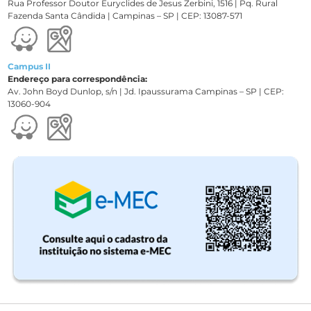
Rua Professor Doutor Euryclides de Jesus Zerbini, 1516 | Pq. Rural
Fazenda Santa Cândida | Campinas – SP | CEP: 13087-571
Campus II
Endereço para correspondência:
Av. John Boyd Dunlop, s/n | Jd. Ipaussurama Campinas – SP | CEP:
13060-904